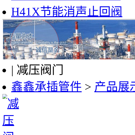
H41X节能消声止回阀
| 减压阀门
鑫鑫承插管件
>
产品展