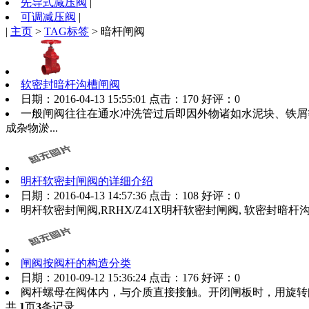
先导式减压阀
|
可调减压阀
|
|
主页
>
TAG标签
> 暗杆闸阀
软密封暗杆沟槽闸阀
日期：2016-04-13 15:55:01 点击：170 好评：0
一般闸阀往往在通水冲洗管过后即因外物诸如水泥块、铁屑
成杂物淤...
明杆软密封闸阀的详细介绍
日期：2016-04-13 14:57:36 点击：108 好评：0
明杆软密封闸阀,RRHX/Z41X明杆软密封闸阀, 软密封暗杆
闸阀按阀杆的构造分类
日期：2010-09-12 15:36:24 点击：176 好评：0
阀杆螺母在阀体内，与介质直接接触。开闭闸板时，用旋转
共
1
页
3
条记录