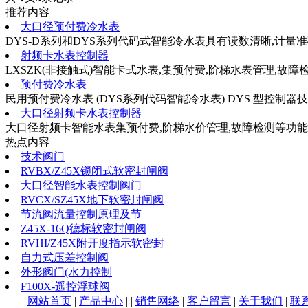
推荐内容
大口径预付费冷水表
DYS-D系列和DYS系列代码式智能冷水表具有读数清晰,计量准确,
射频卡水表控制器
LXSZK(非接触式)智能卡式水表,集预付费,阶梯水表管理,故障检测
预付费冷水表
民用预付费冷水表 (DYS系列代码智能冷水表) DYS 型控制器技术
大口径射频卡水表控制器
大口径射频卡智能水表集预付费,阶梯水价管理,故障检测等功能..
热点内容
技术阀门
RVBX/Z45X锁闭式软密封闸阀
大口径智能水表控制阀门
RVCX/SZ45X地下软密封闸阀
节流阀流量控制原理及节
Z45X-16Q德标软密封闸阀
RVHI/Z45X附开度指示软密封
自力式压差控制阀
外形阀门(水力控制
F100X-遥控浮球阀
网站首页
|
产品中心
|
|
销售网络
|
客户留言
|
关于我们
|
联