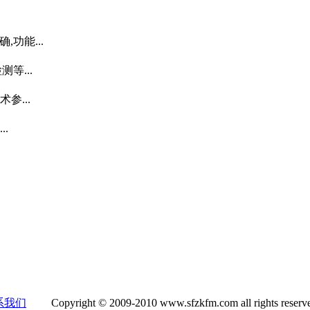
功能...
等...
参...
.
系我们
Copyright © 2009-2010 www.sfzkfm.com all rights reser